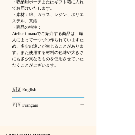
・収納用ポーチまたはギフト箱に入れ
てお届けいたします。
・素材：綿、ガラス、レジン、ポリエ
ステル、真鍮
・商品の特性：
Atelier i-manaでご紹介する商品は、職
人によって一つづつ作られていますた
め、多少の違いが生じることがありま
す。また使用する材料の色味や大きさ
にも多少異なるものを使用させていた
だくことがございます。
🇬🇧 English
🪡
Pocket Watch Brooch – Vintage-
🇫🇷 Français
Inspired
Inspired by vintage watches, this
🪡
Broche Montre de Poche –
pocket watch model brooch is
Inspirée des Montres Anciennes
accented with striking red Swarovski
Inspirée par les montres vintage, cette
crystals for a sharp, stylish finish.