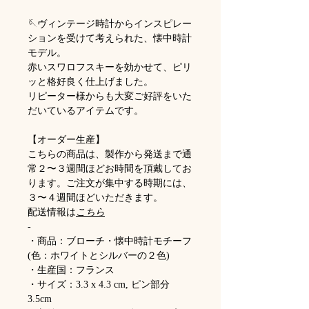
🪡ヴィンテージ時計からインスピレー
ションを受けて考えられた、懐中時計
モデル。
赤いスワロフスキーを効かせて、ピリ
ッと格好良く仕上げました。
リピーター様からも大変ご好評をいた
だいているアイテムです。
【オーダー生産】
こちらの商品は、製作から発送まで通
常２〜３週間ほどお時間を頂戴してお
ります。ご注文が集中する時期には、
３〜４週間ほどいただきます。
配送情報は
こちら
-
・商品：ブローチ・懐中時計モチーフ
(色：ホワイトとシルバーの２色)
・生産国：フランス
・サイズ：3.3 x 4.3 cm, ピン部分
3.5cm