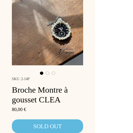
SKU: 2-14P
Broche Montre à
gousset CLEA
Price
80,00 €
SOLD OUT