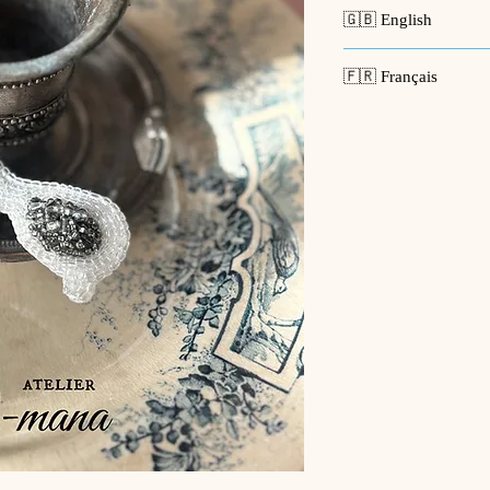
🇬🇧 English
🪡
Collection Le Jar
🇫🇷 Français
A new color has been 
series.
🪡
Collection Le Jar
The translucent beads
Une nouvelle couleur 
the light and emit a f
emblématique des lune
Perfect for adorning 
Les perles translucides
shirt, adding a subtle
captent la lumière et d
Idéal pour sublimer l
[Made to Order]
d’un T-shirt, apporta
Please allow approxi
and shipping. During
[Sur commande]
weeks.
Veuillez prévoir envi
For shipping informa
fabrication et l’expé
Product:
Brooch –
le délai peut aller ju
Made in:
France
Pour les informations
Size:
6 × 2.5 cm (
Produit :
Broche –
Material:
Cotton, 
(Transparent)
Packaging:
Comes
Fabriqué en :
Fra