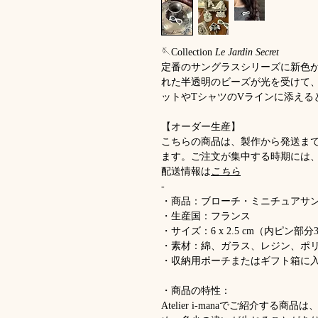
🪡Collection
Le Jardin Secret
定番のサングラスシリーズに新色
れた半透明のビーズが光を受けて
ットやTシャツのVラインに添える
【オーダー生産】
こちらの商品は、製作から発送ま
ます。ご注文が集中する時期には
配送情報は
こちら
-
・商品：ブローチ・ミニチュアサン
・生産国：フランス
・サイズ：6 x 2.5 cm（内ピン部分3.
・素材：綿、ガラス、レジン、ポ
・収納用ポーチまたはギフト箱に
・商品の特性：
Atelier i-manaでご紹介す