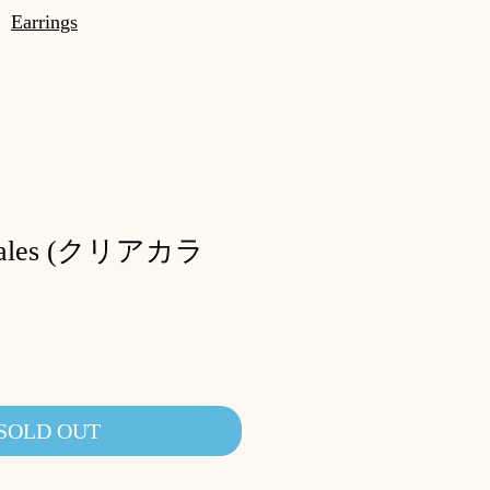
Earrings
Ovales (クリアカラ
SOLD OUT