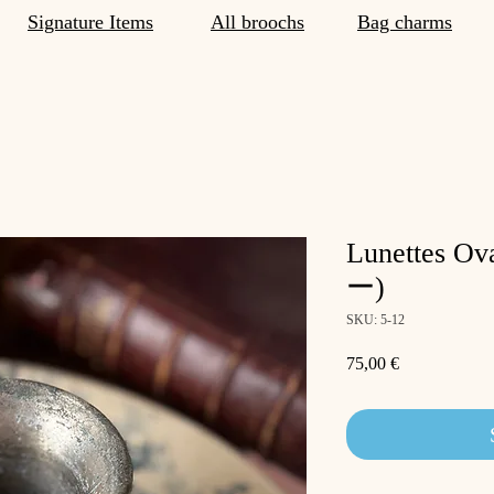
Signature Items
All broochs
Bag charms
Lunettes 
ー)
SKU: 5-12
Price
75,00 €