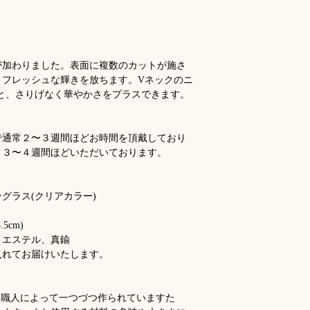
Product Details:
Dimensions :
6 × 
Each piece present
3,5 cm)
handcrafted, so sl
Matériaux :
Coton
colors and sizes o
Emballage :
Livré
slightly from piece
が加わりました。表面に複数のカットが施さ
ou une boîte cade
、フレッシュな輝きを放ちます。Vネックのニ
Particularités du 
と、さりげなく華やかさをプラスできます。
Chaque pièce prése
fabriquée à la mai
apparaître, tant da
で通常２〜３週間ほどお時間を頂戴しており
des matériaux utili
、３〜４週間ほどいただいております。
グラス(クリアカラー)
5cm)
リエステル、真鍮
入れてお届けいたします。
る商品は、職人によって一つづつ作られていますた