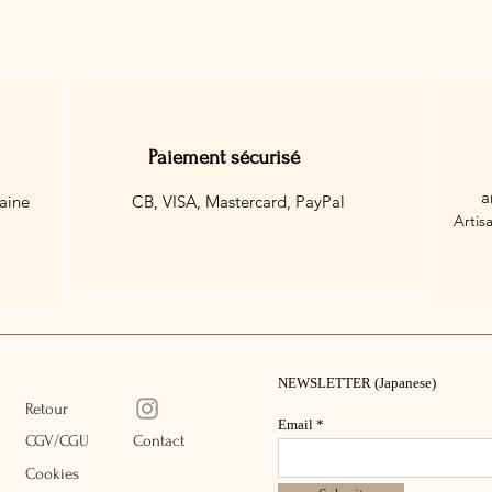
légèrement d’un art
Paiement sécurisé
a
aine
CB, VISA, Mastercard,
PayPal
Artis
NEWSLETTER (Japanese)
Retour
Email
CGV/CGU
Contact
Cookies