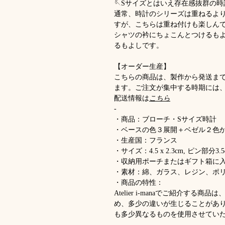
🪡Sサイズとはいえ存在感抜群の
通常、時計のシリーズは重ねるよ
すが、こちらは重ね付けも楽しん
シャツの衿にちょこんとつけるも
るもよしです。
【オーダー生産】
こちらの商品は、製作から発送ま
ます。ご注文が集中する時期には
配送情報は
こちら
-
・商品：ブローチ・Sサイズ時計
・ベースの色３展開＋ベゼル２色
・生産国：フランス
・サイズ：4.5 x 2.3cm, ピン部分3.5
・収納用ポーチまたはギフト箱に
・素材：綿、ガラス、レジン、ポ
・商品の特性：
Atelier i-manaでご紹介す
め、多少の違いが生じることがあ
も多少異なるものを使用させてい