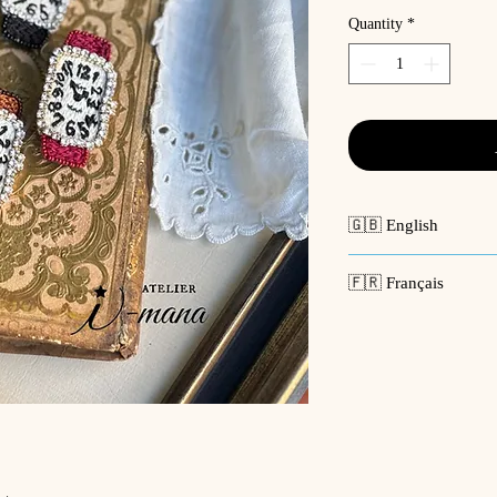
Quantity
*
🇬🇧 English
🪡
S-Size Watch Bro
🇫🇷 Français
Despite its S size, th
presence.
🪡
Broche Montre Tai
While I usually reco
Bien qu’il s’agisse d
a single piece rather 
se distingue par sa fo
perfectly to enjoy lay
Habituellement, je r
It looks lovely when w
montres seuls plutôt 
styled together with t
pièce a été conçue da
brooches.
également le layering
Elle se porte jolimen