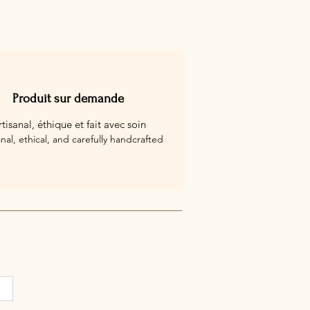
icle à l’autre.
Produit sur demande
rtisanal, éthique et fait avec soin
anal, ethical, and carefully handcrafted