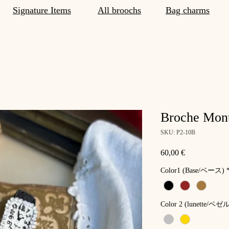
Signature Items
All broochs
Bag charms
Broche Mont
SKU: P2-10B
Price
60,00 €
Color1 (Base/ベース)
Color 2 (lunette/ベゼ