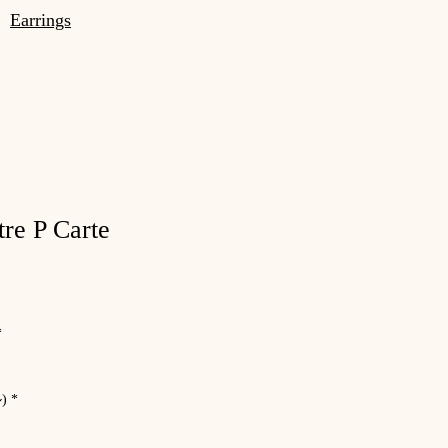
Earrings
re P Carte
*
ル)
*