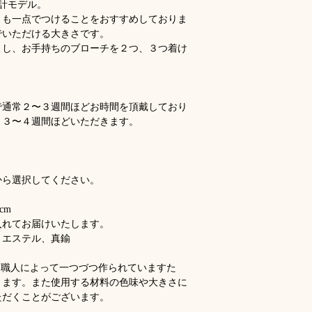
時計モデル。
[Made to Order]
associée à deux ou tr
りも一点でつけることをおすすめしておりま
Please allow approxi
でいただける大きさです。
and shipping. During
[Sur commande]
よし、お手持ちのブローチを２つ、３つ着け
take 3–4 weeks.
Veuillez prévoir envi
For shipping informa
production et l’expéd
Product:
Brooch –
demande, cela peut p
Options:
Choose f
Pour les informations
で通常２〜３週間ほどお時間を頂戴しており
colors
Produit :
Broche –
、３〜４週間ほどいただきます。
Made in:
France
Options :
3 couleu
Size:
4.5 × 2.3 cm
au choix
Packaging
: Comes
Fabriqué en :
Fra
Material
s: Cotton
から選択してください。
Dimensions :
4,5 
Product Details
:
cm
Each piece I intro
cm
Emballage :
Livr
handcrafted, so sl
入れてお届けいたします。
ou une boîte cade
colors and sizes o
リエステル、真鍮
Particularités du 
slightly from piece
Chaque pièce que 
る商品は、職人によって一つづつ作られていますた
fabriquée à la mai
ります。また使用する材料の色味や大きさに
peuvent survenir. 
ただくことがございます。
matériaux que j’ut