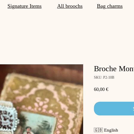
Signature Items
All broochs
Bag charms
Broche Mont
SKU: P2-10B
Price
60,00 €
🇬🇧 English