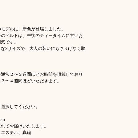
Fabriqué en :
Fra
Product Details
:
Dimensions :
4,5 
Each piece I intro
cm
handcrafted, so sl
Emballage :
Livr
colors and sizes o
ou une boîte cade
のモデルに、新色が登場しました。
slightly from piece
Particularités du 
いのベルトは、午後のティータイムに甘いお
Chaque pièce que 
囲気です。
fabriquée à la mai
りなSサイズで、大人の装いにもさりげなく取
peuvent survenir. 
matériaux que j’ut
légèrement d’un art
で通常２〜３週間ほどお時間を頂戴しており
、３〜４週間ほどいただきます。
ら選択してください。
cm
入れてお届けいたします。
リエステル、真鍮