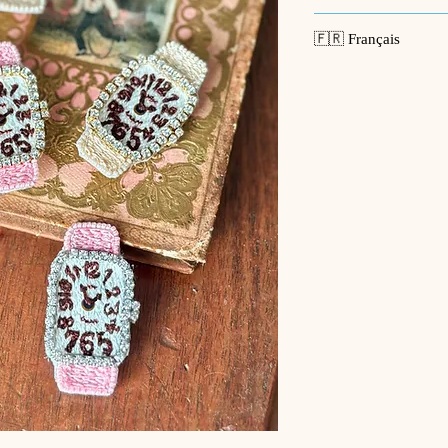
🪡
La Collection Jar
🇫🇷 Français
A new color has been
model.
🪡
La Collection Jard
The brown dial and s
Une nouvelle couleur
a lady enjoying sweet
emblématique très ap
A calm, feminine piece
Le cadran brun et le 
subtly enhancing an ad
évoquent l’image d’u
pâtisseries lors d’un 
[Made to Order]
Une pièce féminine et 
Please allow approxi
pour sublimer discrè
and shipping. During
take 3–4 weeks.
[Sur commande]
For shipping informa
Veuillez prévoir envi
Product:
Brooch –
production et l’expéd
Options:
Choose f
demande, cela peut p
colors
Pour les informations
Made in:
France
Broche – Montre T
Size:
4.5 × 2.3 cm
Options :
2 couleu
Packaging
: Comes
au choix
Material
s: Cotton