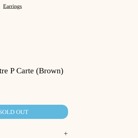
Earrings
re P Carte (Brown)
SOLD OUT