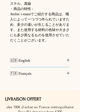
ステル、真鍮
・商品の特性：
Atelier i-manaでご紹介する商品は、職
人によって一つづつ作られていますた
め、多少の違いが生じることがありま
す。また使用する材料の色味や大きさ
にも多少異なるものを使用させていた
だくことがございます。
🇬🇧 English
🪡 Perfume Bottle – A Hint of
🇫🇷 Français
Sweetness
I wanted to create another feminine
🪡
Flacon de Parfum – Un soupçon
and elegant perfume bottle brooch,
de douceur
and this piece is the result of that
J’avais envie de créer une autre
challenge.
LIVRAISON OFFERT
broche en forme de flacon de parfum,
Interestingly, I was inspired while
féminine et élégante, et cette pièce est
dès 100€ d'achat en France métropolitaine
looking at a maple syrup bottle in my
le fruit de ce défi.
Free EU shipping from €200