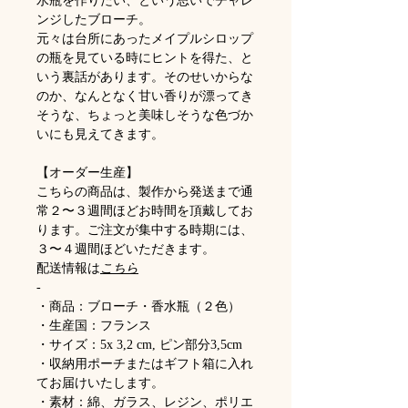
水瓶を作りたい、という思いでチャレ
ンジしたブローチ。
元々は台所にあったメイプルシロップ
の瓶を見ている時にヒントを得た、と
いう裏話があります。そのせいからな
のか、なんとなく甘い香りが漂ってき
そうな、ちょっと美味しそうな色づか
いにも見えてきます。
【オーダー生産】
こちらの商品は、製作から発送まで通
常２〜３週間ほどお時間を頂戴してお
ります。ご注文が集中する時期には、
３〜４週間ほどいただきます。
配送情報は
こちら
-
・商品：ブローチ・香水瓶（２色）
・生産国：フランス
・サイズ：5x 3,2 cm, ピン部分3,5cm
・収納用ポーチまたはギフト箱に入れ
てお届けいたします。
・素材：綿、ガラス、レジン、ポリエ