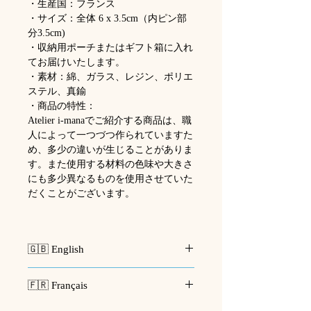
・生産国：フランス
・サイズ：全体 6 x 3.5cm（内ピン部
分3.5cm)
・収納用ポーチまたはギフト箱に入れ
てお届けいたします。
・素材：綿、ガラス、レジン、ポリエ
ステル、真鍮
・商品の特性：
Atelier i-manaでご紹介する商品は、職
人によって一つづつ作られていますた
め、多少の違いが生じることがありま
す。また使用する材料の色味や大きさ
にも多少異なるものを使用させていた
だくことがございます。
🇬🇧 English
🪡
Collection Le Jardin Secret
🇫🇷 Français
This glove motif has been part of our
creations for the past ten years, but
🪡
Collection Le Jardin Secret
🪡