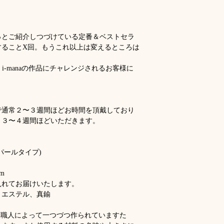
Product:
Brooch –
Veuillez prévoir envi
Made in:
France
fabrication et l’expé
Size:
3 × 5.5 cm, 
le délai peut aller ju
ずっとご紹介しつづけている定番＆ベストセラ
Packaging:
Comes 
Pour les informations
することX回。もうこれ以上は変えるところは
Materials:
Cotton,
Produit :
Broche –
Product Details:
Fabriqué en :
Fra
r i-manaの作品にチャレンジされるお客様に
Each piece present
Dimensions :
3 × 
handcrafted, so sl
cm
colors and sizes o
Emballage :
Livré
slightly from piece
ou une boîte cade
で通常２〜３週間ほどお時間を頂戴しており
Matériaux :
Coton,
、３〜４週間ほどいただきます。
Particularités du 
Chaque pièce prése
パールタイプ)
fabriquée à la mai
apparaître, tant da
cm
des matériaux utili
入れてお届けいたします。
リエステル、真鍮
る商品は、職人によって一つづつ作られていますた