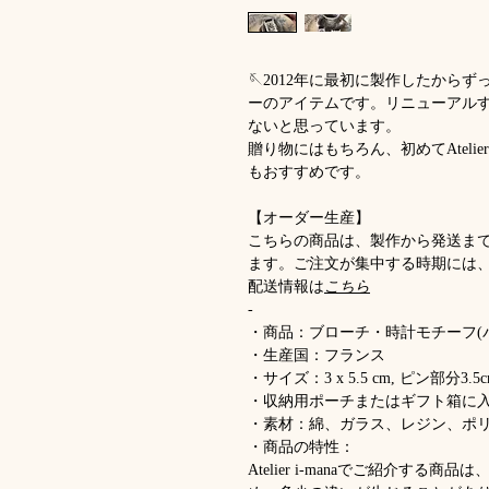
🪡2012年に最初に製作したから
ーのアイテムです。リニューアル
ないと思っています。
贈り物にはもちろん、初めてAtelie
もおすすめです。
【オーダー生産】
こちらの商品は、製作から発送ま
ます。ご注文が集中する時期には
配送情報は
こちら
-
・商品：ブローチ・時計モチーフ(
・生産国：フランス
・サイズ：3 x 5.5 cm, ピン部分3.5
・収納用ポーチまたはギフト箱に
・素材：綿、ガラス、レジン、ポ
・商品の特性：
Atelier i-manaでご紹介す