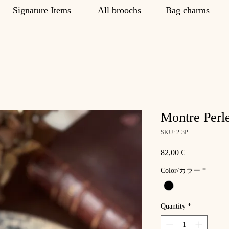
Signature Items
All broochs
Bag charms
Montre Perl
SKU: 2-3P
Price
82,00 €
Color/カラー
*
Quantity
*