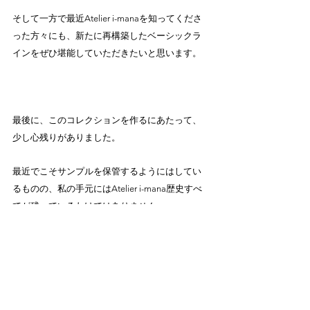
そして一方で最近Atelier i-manaを知ってくださ
った方々にも、新たに再構築したベーシックラ
インをぜひ堪能していただきたいと思います。
最後に、このコレクションを作るにあたって、
少し心残りがありました。
最近でこそサンプルを保管するようにはしてい
るものの、私の手元にはAtelier i-mana歴史すべ
てが残っているわけではありません。
昔、一年の八割をメゾンですごしていた頃の作
品は、当時のお取扱店ですべて売れてしまった
もので、余分に作って手元に残す余裕がなかっ
たのです。