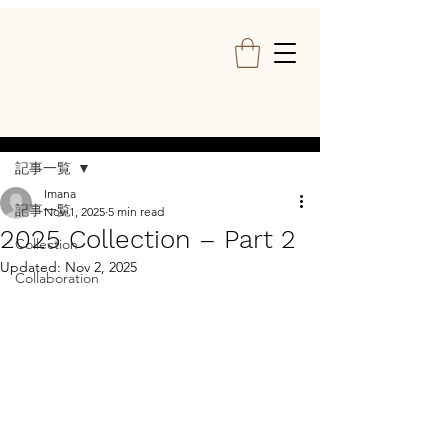
Post
記事一覧
Imana
記事一覧
Nov 1, 2025
5 min read
2025 Collection – Part 2
Collection
Updated:
Nov 2, 2025
Collaboration