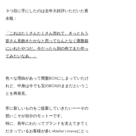
３つ目に手にしたのは去年大好評いただいた香
水瓶：
「これはたくさんたくさん売れて、きっともう
皆さん見飽きたかなと思ってなんとなく廃盤箱
にいれたやつだ。今だったら別の色でまた作っ
てみたいなあ。」
色々な理由があって廃盤BOXにしまっていたけ
れど、中身は今でも宝のBOXのままだというこ
とを再発見。
常に新しいものをご提案していきたいーーその
想いこそが自分のモットーです。
特に、長年にわたってブランドを支えてきてく
ださっているお客様が多いAtelier i-manaにとっ