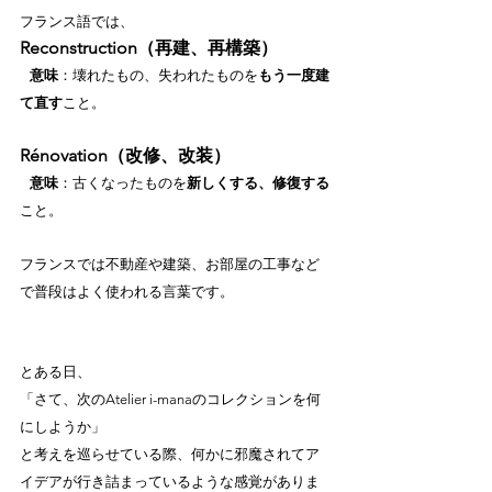
フランス語では、
Reconstruction（再建、再構築）
   意味
：壊れたもの、失われたものを
もう一度建
て直す
こと。
Rénovation（改修、改装）
   意味
：古くなったものを
新しくする、修復する
こと。
フランスでは不動産や建築、お部屋の工事など
で普段はよく使われる言葉です。
とある日、
「さて、次のAtelier i-manaのコレクションを何
にしようか」
と考えを巡らせている際、何かに邪魔されてア
イデアが行き詰まっているような感覚がありま